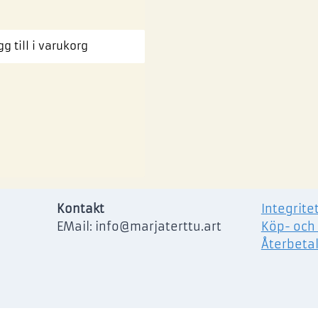
g till i varukorg
Kontakt
Integrite
EMail: info@marjaterttu.art
Köp- och 
Återbetal