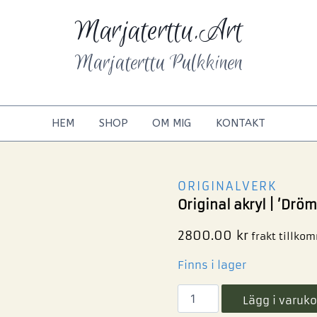
Marjaterttu.Art
Marjaterttu Pulkkinen
HEM
SHOP
OM MIG
KONTAKT
ORIGINALVERK
Original akryl | ’Dr
2800.00
kr
frakt tillko
Finns i lager
Lägg i varuko