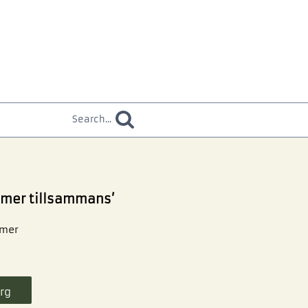
Search...
ömmer tillsammans’
mmer
rg