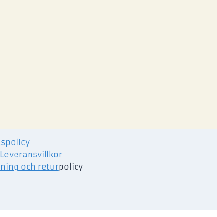
tspolicy
Leveransvillkor
ning och retur
policy