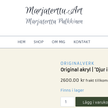
Marjaterttu.Art
Marjaterttu Pulkkinen
HEM
SHOP
OM MIG
KONTAKT
ORIGINALVERK
Original akryl | ’Djur i
2600.00
kr
frakt tillko
Finns i lager
Lägg i varuko