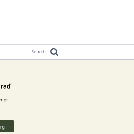
Search...
 rad’
mmer
rg