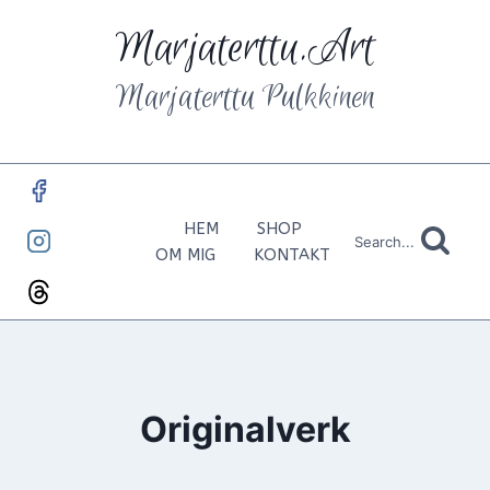
Skip
Marjaterttu.Art
to
content
Marjaterttu Pulkkinen
HEM
SHOP
Search...
OM MIG
KONTAKT
Originalverk