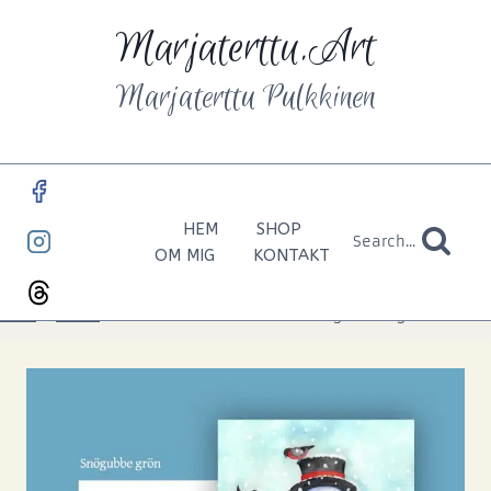
Marjaterttu.Art
Marjaterttu Pulkkinen
HEM
SHOP
Search...
OM MIG
KONTAKT
Hem
»
BUTIK
»
Enkelt kort – Fika med snögubben grön nr 38