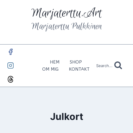
Skip
Marjaterttu.Art
to
content
Marjaterttu Pulkkinen
HEM
SHOP
Search...
OM MIG
KONTAKT
Julkort