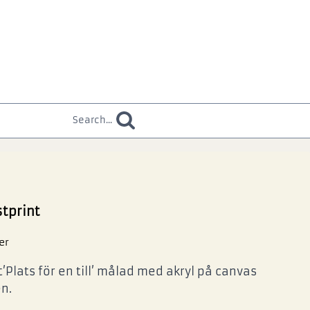
Search...
stprint
er
’Plats för en till’ målad med akryl på canvas
n.