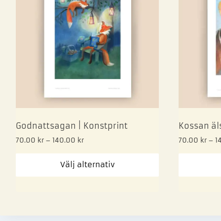
Godnattsagan | Konstprint
Kossan äls
70.00
kr
–
140.00
kr
70.00
kr
–
1
Välj alternativ