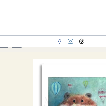
Hem
»
BUTIK
»
Plats för en till | Konstprint