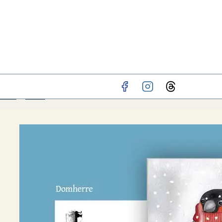
Hem
»
BUTIK
»
Enkelt kort – Fika med domherren nr 62