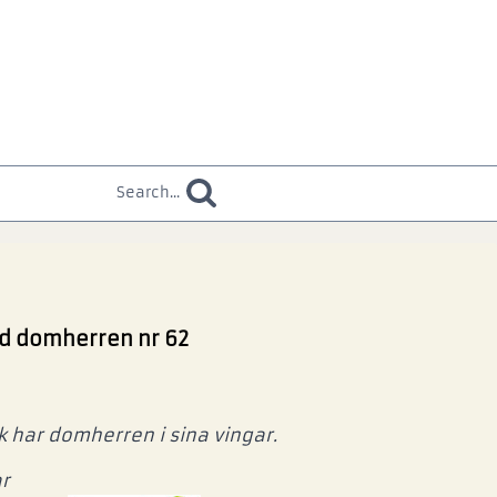
Search...
ed domherren nr 62
 har domherren i sina vingar.
r