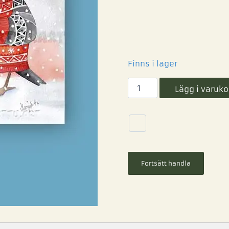
Finns i lager
Lägg i varuko
Fortsätt handla