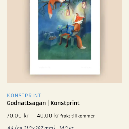
KONSTPRINT
Godnattsagan | Konstprint
70.00
kr
–
140.00
kr
frakt tillkommer
A4 (ca 210×297 mm) 140 kr