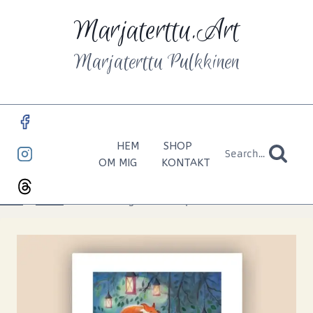
Marjaterttu.Art
Marjaterttu Pulkkinen
HEM
SHOP
Search...
OM MIG
KONTAKT
Hem
»
BUTIK
»
Godnattsagan | Konstprint