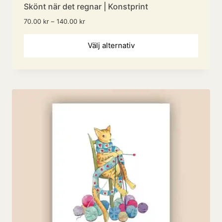
Skönt när det regnar | Konstprint
Prisintervall:
70.00
kr
–
140.00
kr
70.00 kr
Den
till
Välj alternativ
140.00 kr
här
produ
har
flera
variant
De
olika
altern
kan
väljas
på
produ