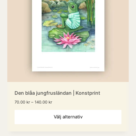
väljas
på
produ
Den blåa jungfrusländan | Konstprint
Prisintervall:
70.00
kr
–
140.00
kr
70.00 kr
Den
till
Välj alternativ
140.00 kr
här
produ