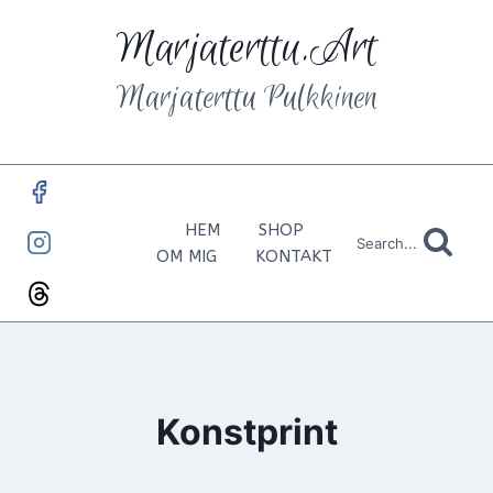
Skip
Marjaterttu.Art
to
content
Marjaterttu Pulkkinen
HEM
SHOP
Search...
OM MIG
KONTAKT
Konstprint