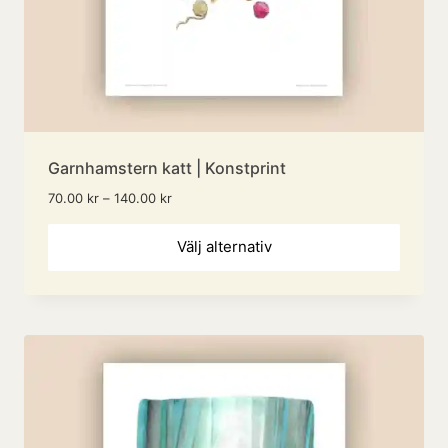
Garnhamstern katt | Konstprint
Prisintervall:
70.00
kr
–
140.00
kr
70.00 kr
Den
till
Välj alternativ
140.00 kr
här
produ
har
flera
variant
De
olika
altern