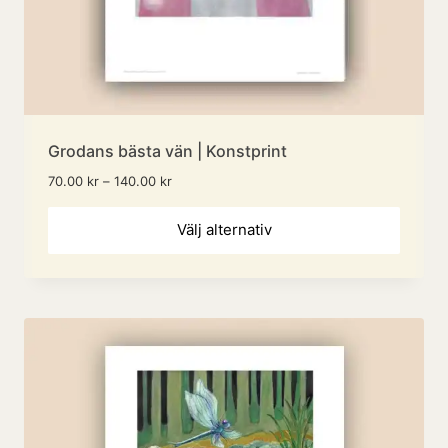
Grodans bästa vän | Konstprint
Prisintervall:
70.00
kr
–
140.00
kr
70.00 kr
Den
till
Välj alternativ
140.00 kr
här
produ
har
flera
variant
De
olika
altern
kan