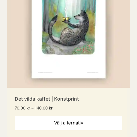
kan
väljas
på
produ
Det vilda kaffet | Konstprint
Prisintervall:
70.00
kr
–
140.00
kr
70.00 kr
Den
till
Välj alternativ
140.00 kr
här
produ